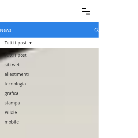
News
Tutti i post
Tutti i post
siti web
allestimenti
tecnologia
grafica
stampa
Pillole
mobile