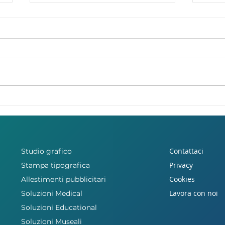
Torneo della Pace
COS
Rovereto - moschini
SCH
advcom media Partner
La G
il 
resi
Contattaci
Studio grafico
Privacy
Stampa tipografica
Cookies
Allestimenti pubblicitari
Lavora con noi
Soluzioni Medical
Soluzioni Educational
Soluzioni Museali