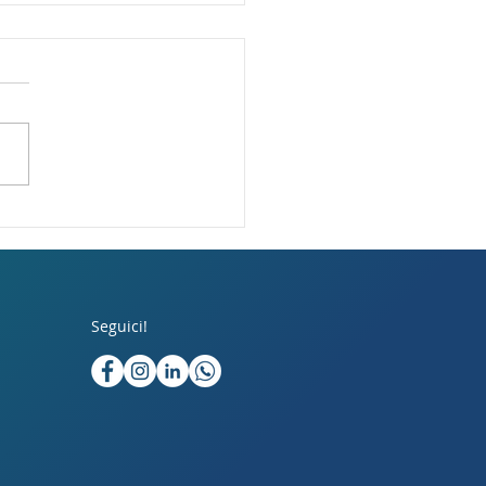
I ABBIAMO
IACCIATO AMAZON!
uerra dei pacchi, così
commercio può
stere all'effet
Seguici!