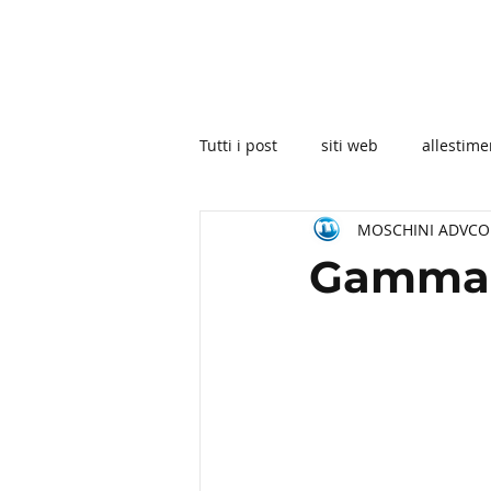
Tutti i post
siti web
allestime
MOSCHINI ADVC
Gamma D