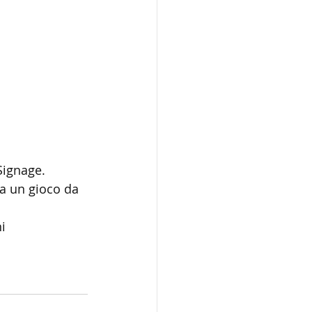
Signage.
a un gioco da 
i 